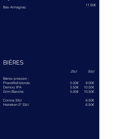
11
.5
0€
Bas-Armagnac
BIÈRES
25cl 50cl
Bières pression :
PhareWell blonde
5.00€
9.00€
Demory IPA
5.50€
10.50€
Grim Blanche
5.00€
10.50€
Corona 33cl
6.50€
Heineken 0° 33cl
6.50€