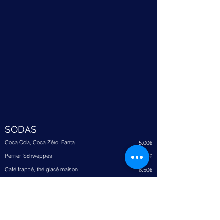
SODAS
Coca Cola, Coca Zéro, Fanta
5.00€
Perrier, Schweppes
5.5
0€
Café frappé, thé glacé maison
6.50€
Fruits pressés
6.50€
5.50¥
Jus de fruitsfruit (orange, pomme ananas, tomate)
5.00€