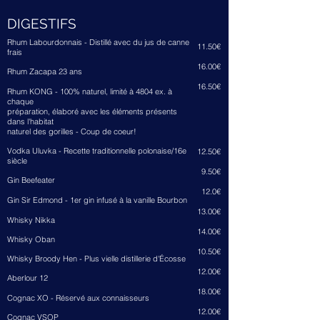
DIGESTIFS
Rhum Labourdonnais - Distillé avec du jus de canne
11.50€
frais
16.00€
Rhum Zacapa 23 ans
16.50€
Rhum KONG - 100% naturel, limité à 4804 ex. à
chaque
préparation, élaboré avec les éléments présents
dans l'habitat
naturel des gorilles - Coup de coeur!
Vodka Uluvka - Recette traditionnelle polonaise/16e
12
.5
0€
siècle
9
.5
0€
Gin Beefeater
12.0€
Gin Sir Edmond - 1er gin infusé à la vanille Bourbon
13.00€
Whisky Nikka
14.0
0€
Whisky Oban
10
.5
0€
Whisky Broody Hen - Plus vielle distillerie d'Écosse
12.0
0€
Aberlour 12
18.0
0€
Cognac XO - Réservé aux connaisseurs
12.0
0€
Cognac VSOP