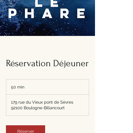
Réservation Déjeuner
50 min
5
0
m
179 rue du Vieux pont de Sèvres
i
92100 Boulogne-Billancourt
n
Réserver