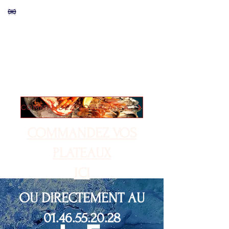
LE VILLAGE
du phare
COMMANDEZ VOS PLATEAUX ICI
COMMANDEZ VOS
PLATEAUX
ICI
OU DIRECTEMENT AU
01.46.55.20.28