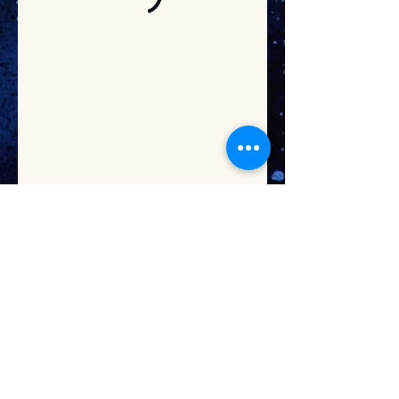
LE VILLAGE DU PHARE BOULOGNE
179 Rue du Vieux Pont de Sèvres
92100 Boulogne-Billancourt