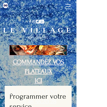
LE VILLAGE
du phare
COMMANDEZ VOS PLATEAUX ICI
COMMANDEZ VOS
PLATEAUX
ICI
OU DIRECTEMENT AU
Programmer votre
01.46.55.20.28
service